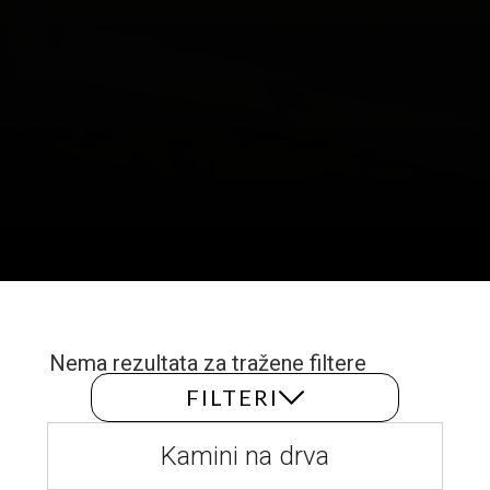
Nema rezultata za tražene filtere
Text Link
FILTERI
Kamini na drva